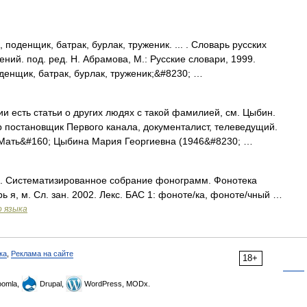
поденщик, батрак, бурлак, труженик. ... . Словарь русских
ий. под. ред. Н. Абрамова, М.: Русские словари, 1999.
денщик, батрак, бурлак, труженик;&#8230; …
и есть статьи о других людях с такой фамилией, см. Цыбин.
 постановщик Первого канала, документалист, телеведущий.
. Мать&#160; Цыбина Мария Георгиевна (1946&#8230; …
гр. Систематизированное собрание фонограмм. Фонотека
 я, м. Сл. зан. 2002. Лекс. БАС 1: фоноте/ка, фоноте/чный …
о языка
ка
,
Реклама на сайте
18+
omla,
Drupal,
WordPress, MODx.