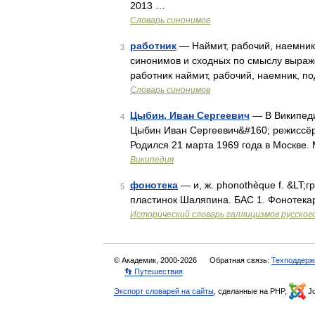
2013 …
Словарь синонимов
работник
— Наймит, рабочий, наемник, 
3
синонимов и сходных по смыслу выражен
работник наймит, рабочий, наемник, по
Словарь синонимов
Цыбин, Иван Сергеевич
— В Википеди
4
Цыбин Иван Сергеевич&#160; режиссёр
Родился 21 марта 1969 года в Москве
Википедия
фонотека
— и, ж. phonothèque f. &LT;
5
пластинок Шаляпина. БАС 1. Фонотекарь
Исторический словарь галлицизмов русског
© Академик, 2000-2026
Обратная связь:
Техподдерж
👣 Путешествия
Экспорт словарей на сайты
, сделанные на PHP,
Jo